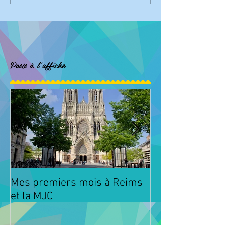
Posts à l'affiche
Mes premiers mois à Reims
Animations à l
et la MJC
Fismes