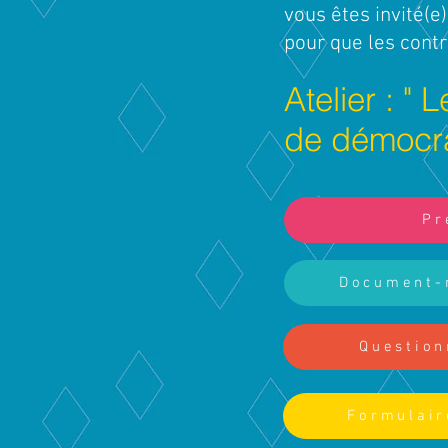
vous êtes invité(e
pour que les contri
Atelier : 
de démocrat
Pr
Document-
Question
Formulair