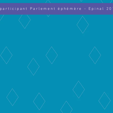
 participant Parlement éphémère - Epinal 20