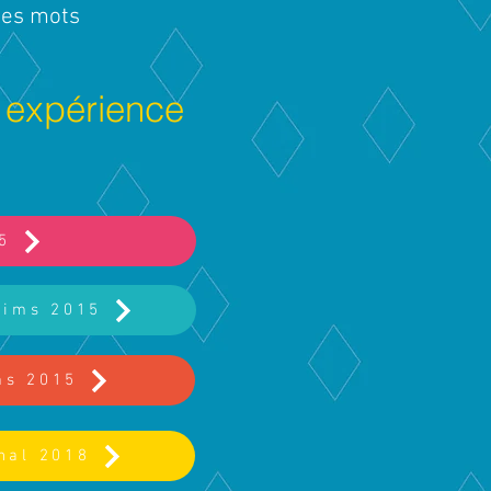
ques mots
e expérience
5
eims 2015
ms 2015
nal 2018