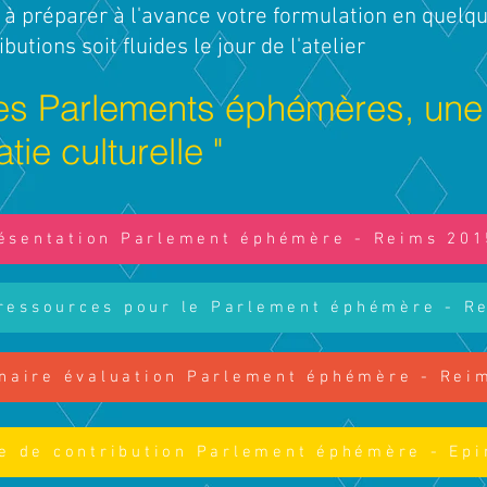
) à préparer à l'avance votre formulation en quel
butions soit fluides le jour de l'atelier
" Les Parlements éphémères, un
ie culturelle "
ésentation Parlement éphémère - Reims 201
ressources pour le Parlement éphémère - R
naire évaluation Parlement éphémère - Rei
e de contribution Parlement éphémère - Epi