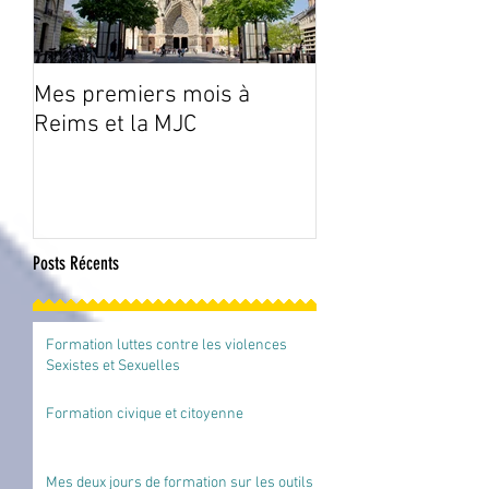
Mes premiers mois à
Animations à la
Reims et la MJC
Fismes
Posts Récents
Formation luttes contre les violences
Sexistes et Sexuelles
Formation civique et citoyenne