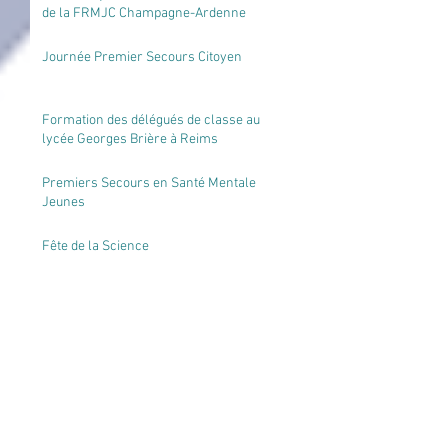
Mes deux jours de formation sur les outils
de la FRMJC Champagne-Ardenne
Journée Premier Secours Citoyen
Formation des délégués de classe au
lycée Georges Brière à Reims
Premiers Secours en Santé Mentale
Jeunes
Fête de la Science
Shawelli, nouvelle service civique à la
FRMJC Champagne-Ardenne
"Une nouvelle expérience au cœur de la
FRMJC en tant que service civique"