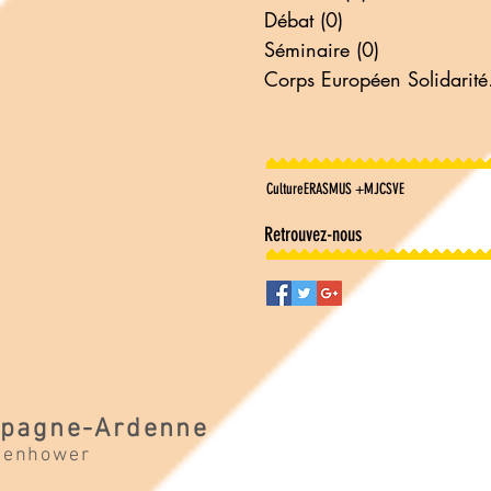
Débat
(0)
0 post
Séminaire
(0)
0 post
Corp
Culture
ERASMUS +
MJC
SVE
Retrouvez-nous
pagne-Ardenne
senhower