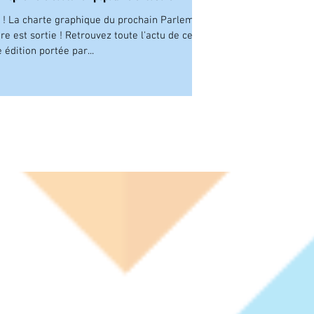
t ! La charte graphique du prochain Parlement
e est sortie ! Retrouvez toute l'actu de cette
 édition portée par...