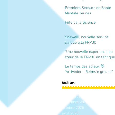
à Reims
Premiers Secours en Santé
Mentale Jeunes
Fête de la Science
Shawelli, nouvelle service
civique à la FRMJC
Champagne-Ardenne
"Une nouvelle expérience au
cœur de la FRMJC en tant que
service civique"
Le temps des adieux 👋
"Arrivederci Reims e grazie!"
Archives
mars 2026
janvier 2026
décembre 2025
octobre 2025
avril 2025