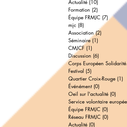
Actualité
(10)
10 posts
Formation
(2)
2 posts
Équipe FRMJC
(7)
7 posts
mjc
(8)
8 posts
Association
(2)
2 posts
Séminaire
(1)
1 post
CMJCF
(1)
1 post
Discussion
(6)
6 posts
Corp
Festival
(5)
5 posts
Quartier Croix-Rouge
(1)
1
Événément
(0)
0 post
Oeil sur l'actualité
(0)
0 po
Équipe FRMJC
(0)
0 post
Réseau FRMJC
(0)
0 post
Actualité
(0)
0 post