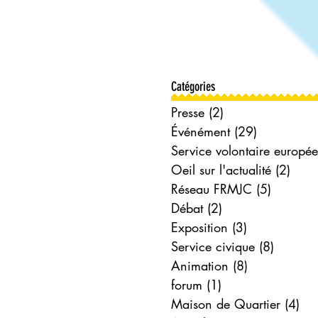
février 2019
janvier 2019
décembre 2018
novembre 2018
Catégories
Presse
(2)
2 posts
Événément
(29)
29 posts
Oeil sur l'actualité
(2)
2 po
Réseau FRMJC
(5)
5 posts
Débat
(2)
2 posts
Exposition
(3)
3 posts
Service civique
(8)
8 posts
Animation
(8)
8 posts
forum
(1)
1 post
Maison de Quartier
(4)
4 p