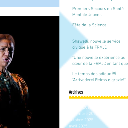
à Reims
Premiers Secours en Santé
Mentale Jeunes
Fête de la Science
Shawelli, nouvelle service
civique à la FRMJC
Champagne-Ardenne
"Une nouvelle expérience au
cœur de la FRMJC en tant que
service civique"
Le temps des adieux 👋
"Arrivederci Reims e grazie!"
Archives
mars 2026
janvier 2026
décembre 2025
octobre 2025
avril 2025