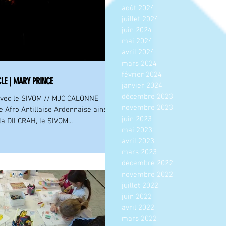
août 2024
juillet 2024
juin 2024
mai 2024
avril 2024
mars 2024
février 2024
CLE | MARY PRINCE
janvier 2024
décembre 2023
 avec le SIVOM // MJC CALONNE
novembre 2023
 Afro Antillaise Ardennaise ainsi
juin 2023
la DILCRAH, le SIVOM...
mai 2023
avril 2023
mars 2023
décembre 2022
novembre 2022
juillet 2022
juin 2022
avril 2022
mars 2022