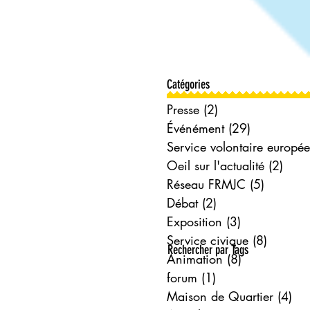
février 2019
janvier 2019
décembre 2018
novembre 2018
Catégories
Presse
(2)
2 posts
Événément
(29)
29 posts
Oeil sur l'actualité
(2)
2 po
Réseau FRMJC
(5)
5 posts
Débat
(2)
2 posts
Exposition
(3)
3 posts
Service civique
(8)
8 posts
Rechercher par Tags
Animation
(8)
8 posts
forum
(1)
1 post
Maison de Quartier
(4)
4 p