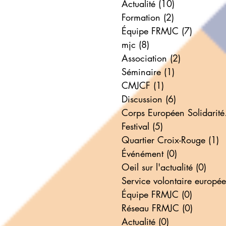
Actualité
(10)
10 posts
Formation
(2)
2 posts
Équipe FRMJC
(7)
7 posts
mjc
(8)
8 posts
Association
(2)
2 posts
Séminaire
(1)
1 post
CMJCF
(1)
1 post
Discussion
(6)
6 posts
Corp
Festival
(5)
5 posts
Quartier Croix-Rouge
(1)
1
Événément
(0)
0 post
Oeil sur l'actualité
(0)
0 po
Équipe FRMJC
(0)
0 post
Réseau FRMJC
(0)
0 post
Actualité
(0)
0 post