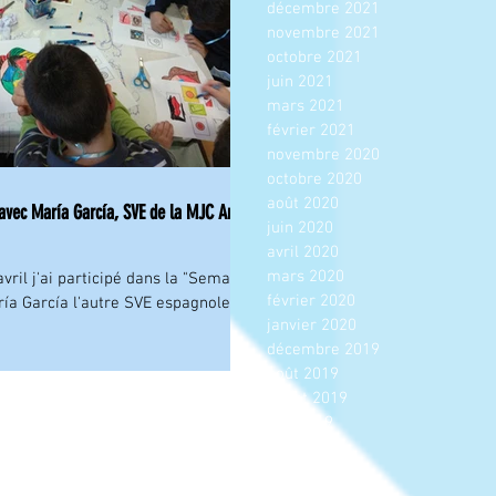
décembre 2021
novembre 2021
octobre 2021
juin 2021
mars 2021
février 2021
novembre 2020
octobre 2020
août 2020
avec María García, SVE de la MJC Arcis-
juin 2020
avril 2020
mars 2020
avril j'ai participé dans la "Semaine
février 2020
ría García l'autre SVE espagnole,
janvier 2020
décembre 2019
août 2019
juillet 2019
juin 2019
mai 2019
avril 2019
mars 2019