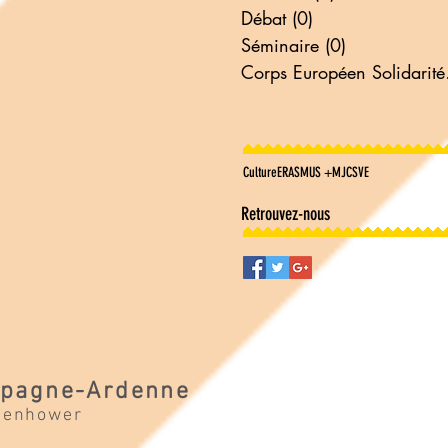
Débat
(0)
0 post
Séminaire
(0)
0 post
Corp
Culture
ERASMUS +
MJC
SVE
Retrouvez-nous
pagne-Ardenne
senhower