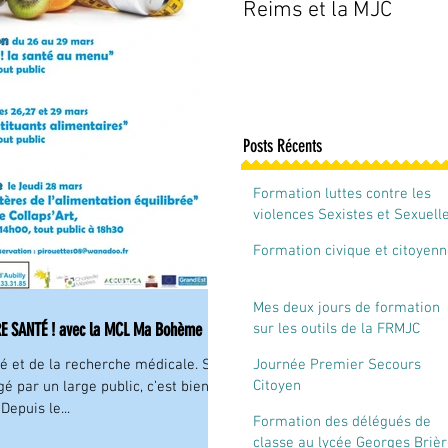
Reims et la MJC
Posts Récents
Formation luttes contre les
violences Sexistes et Sexuell
Formation civique et citoyen
Mes deux jours de formation
E SANTÉ ! avec la MCL Ma Bohème
sur les outils de la FRMJC
Champagne-Ardenne
Journée Premier Secours
é et de la recherche médicale. S’il
Citoyen
gé par un large public, c’est bien
Depuis le...
Formation des délégués de
classe au lycée Georges Briè