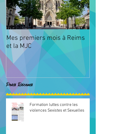
Mes premiers mois à Reims
Animations à l
et la MJC
Fismes
Posts Récents
Formation luttes contre les
violences Sexistes et Sexuelles