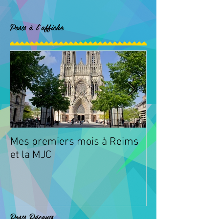
Posts à l'affiche
Mes premiers mois à Reims
Animations à l
et la MJC
Fismes
Posts Récents