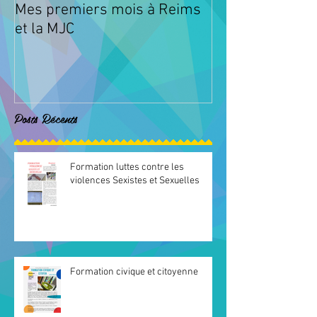
Mes premiers mois à Reims
Animations à l
et la MJC
Fismes
Posts Récents
Formation luttes contre les
violences Sexistes et Sexuelles
Formation civique et citoyenne