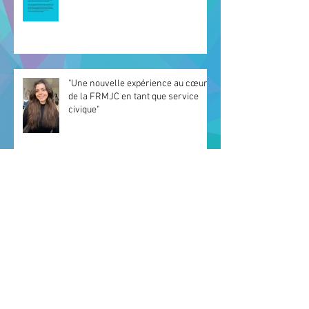
"Une nouvelle expérience au cœur
de la FRMJC en tant que service
civique"
Le temps des adieux 👋 "Arrivederci
Reims e grazie!"
Archives
mars 2026
(3)
3 posts