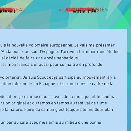
SEAU
SEAU
SEAU
SEAU
SEAU
SEAU
ÉSEAU
ÉSEAU
ÉSEAU
ÉSEAU
RÉSEAU
RÉSEAU
RÉSEAU
RÉSEAU
RÉSEAU
LE RÉSEAU
ACTUALITÉS
ACTUALITÉS
ACTUALITÉS
ACTUALITÉS
ACTUALITÉS
ACTUALITÉS
ACTUALITÉS
ACTUALITÉS
ACTUALITÉS
ACTUALITÉS
ACTUALITÉS
ACTUALITÉS
ACTUALITÉS
ACTUALITÉS
ACTUALITÉS
ACTUALITÉS
AU
SEAU
ACTUALITÉS
ACTUALITÉS
 RÉSEAU
ACTUALITÉS
suis la nouvelle volontaire européenne. Je vais me présenter. 
j’ai décidé de faire une année sabbatique. 
rer mon français et aussi pour connaitre en profonde 
volontariat. Je suis Scout et je participé au mouvement il y a 
ucation informelle en Espagne, et surtout dans le cadre de la 
’éducation, je m’amuse aussi avec de la musique et le cinéma. 
rsion original et du temps en temps au festival de films.
e la nature. Faire du camping est toujours le meilleur plan 
 un bar au café avec mes amis au milieu d’une bonne 