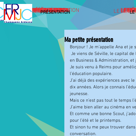
PRÉSENTATION
PRÉSENTATION
PRÉSENTATION
PRÉSENTATION
PRÉSENTATION
PRÉSENTATION
PRÉSENTATION
PRÉSENTATION
PRÉSENTATION
PRÉSENTATION
PRÉSENTATION
PRÉSENTATION
PRÉSENTATION
PRÉSENTATION
PRÉSENTATION
PRÉSENTATION
LE RÉ
LE RÉ
LE RÉ
LE RÉ
LE RÉ
LE RÉ
LE R
LE R
LE R
LE R
LE 
LE 
LE 
LE 
LE 
PRÉSENTATION
PRÉSENTATION
LE RÉSE
LE RÉ
PRÉSENTATION
LE
Ma petite présentation
Bonjour ! Je m’appelle Ana et je 
 Je viens de Séville, le capital de L’Andalousie, au sud d’Espagne. J’arrive à terminer mes études 
en Business & Administration, et 
Je suis venu à Reims pour amélio
l’éducation populaire.  
J’ai déjà des expériences avec le 
dix années. Alors je connais l’éd
jeunesse.  
Mais ce n’est pas tout le temps l
J’aime bien aller au cinéma en ve
Et comme une bonne Scout, j’ador
pour l’été et le printemps. 
Et sinon tu me peux trouver dans
conversation.