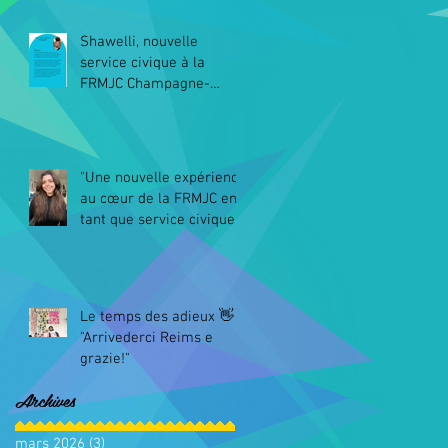
Shawelli, nouvelle
service civique à la
FRMJC Champagne-
Ardenne
"Une nouvelle expérience
au cœur de la FRMJC en
tant que service civique"
Le temps des adieux 👋
"Arrivederci Reims e
grazie!"
Archives
mars 2026
(3)
3 posts